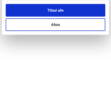

Tillad alle
Afvis
Gratis levering og opstilling af nye møbler

65 33 11 47

Skriv til kundeservice
info@joergenhansenmoebler.dk