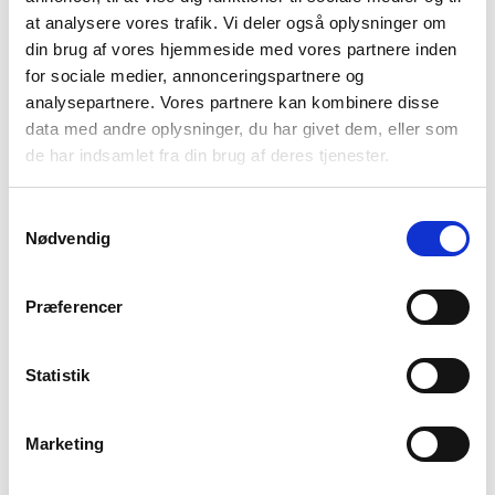
kr.
15.485,00
at analysere vores trafik. Vi deler også oplysninger om
din brug af vores hjemmeside med vores partnere inden
for sociale medier, annonceringspartnere og
Flow høj hvilestol inkl. skammel
analysepartnere. Vores partnere kan kombinere disse
kr.
22.310,00
data med andre oplysninger, du har givet dem, eller som
de har indsamlet fra din brug af deres tjenester.
Stouby Bella
Samtykkevalg
kr.
12.185,00
Nødvendig
Gaga drejestol
Præferencer
kr.
9.274,00
Statistik
Marketing