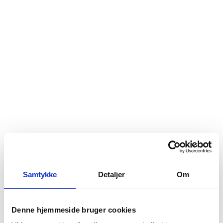
Spisebordsstol SM58
kr.
5.399,00
Samtykke
Detaljer
Om
Vitrineskab SM307
kr.
15.499,00
Denne hjemmeside bruger cookies