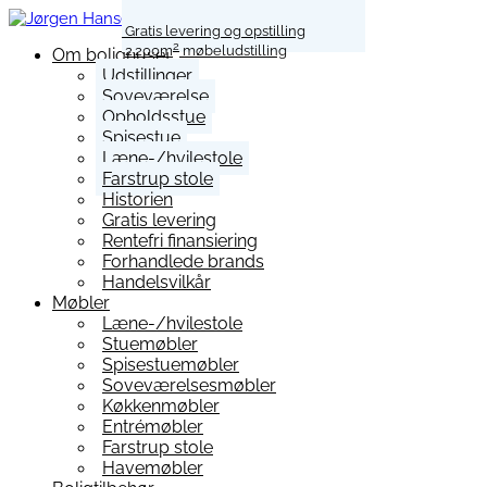
Gratis levering og opstilling
2
2.200m
møbeludstilling
Om bolighuset
Udstillinger
Soveværelse
Opholdsstue
Spisestue
Læne-/hvilestole
Farstrup stole
Historien
Gratis levering
Rentefri finansiering
Forhandlede brands
Handelsvilkår
Møbler
Læne-/hvilestole
Stuemøbler
Spisestuemøbler
Soveværelsesmøbler
Køkkenmøbler
Entrémøbler
Farstrup stole
Havemøbler