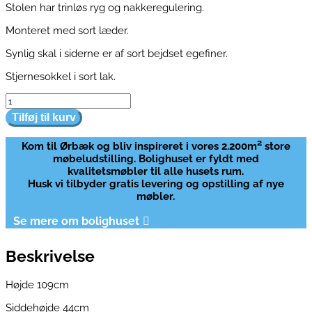
Stolen har trinløs ryg og nakkeregulering.
Monteret med sort læder.
Synlig skal i siderne er af sort bejdset egefiner.
Stjernesokkel i sort lak.
Elegance
hvilestol
Tilføj til kurv
inkl.
skammel
2
Kom til Ørbæk og bliv inspireret i vores 2.200m
store
antal
møbeludstilling. Bolighuset er fyldt med
kvalitetsmøbler til alle husets rum.
Husk vi tilbyder gratis levering og opstilling af nye
møbler.
Se mere om bolighuset
Beskrivelse
Højde 109cm
Siddehøjde 44cm