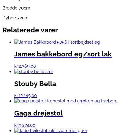
Bredde 70cm
Dybde 72cm
Relaterede varer
James bakkebord eg/sort lak
kr.
2.369,00
Stouby Bella
kr.
12.185,00
Gaga drejestol
kr.
9.274,00