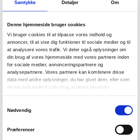
Højde 103,5cm
Samtykke
Detaljer
Om
Sædehøjde 42cm
Bredde 79cm
Denne hjemmeside bruger cookies
Dybde 84cm
Vi bruger cookies til at tilpasse vores indhold og
annoncer, til at vise dig funktioner til sociale medier og til
Relaterede varer
at analysere vores trafik. Vi deler også oplysninger om
din brug af vores hjemmeside med vores partnere inden
TILBUD
for sociale medier, annonceringspartnere og
Belvedere U-sofa
analysepartnere. Vores partnere kan kombinere disse
data med andre oplysninger, du har givet dem, eller som
Den
Den
kr.
18.885,00
kr.
13.995,00
de har indsamlet fra din brug af deres tjenester.
oprindelige
aktuelle
pris
pris
var:
er:
Gaga drejestol
Samtykkevalg
kr.18.885,00.
kr.13.995,00.
Nødvendig
kr.
9.274,00
Præferencer
Tv-skænk Sm305