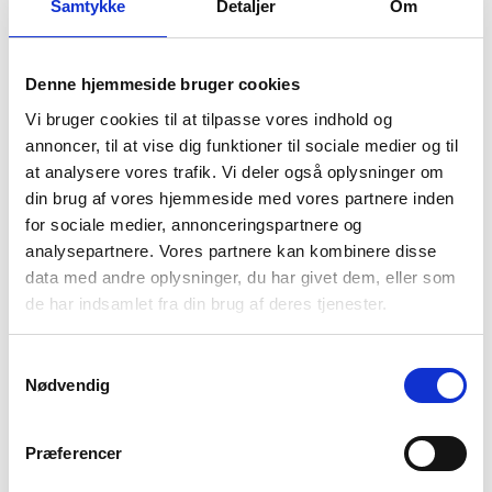
Samtykke
Detaljer
Om
Se mere om bolighuset
Beskrivelse
Denne hjemmeside bruger cookies
Relaterede varer
Vi bruger cookies til at tilpasse vores indhold og
annoncer, til at vise dig funktioner til sociale medier og til
at analysere vores trafik. Vi deler også oplysninger om
din brug af vores hjemmeside med vores partnere inden
Latex pude
for sociale medier, annonceringspartnere og
analysepartnere. Vores partnere kan kombinere disse
kr.
769,00
data med andre oplysninger, du har givet dem, eller som
TILBUD
de har indsamlet fra din brug af deres tjenester.
Victoria Boxmadras 140x200cm
Samtykkevalg
Den
Den
kr.
11.996,00
kr.
7.995,00
Nødvendig
oprindelige
aktuelle
pris
pris
var:
er:
Classic Boxmadrassæt 180 x 200
kr.11.996,00.
kr.7.995,00.
Præferencer
cm