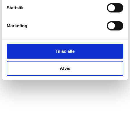
kr.
16.994,00
Statistik
Velour pyntepude 40x110cm
Marketing
kr.
649,00
Tillad alle
Afvis

Gratis levering og opstilling af nye møbler
