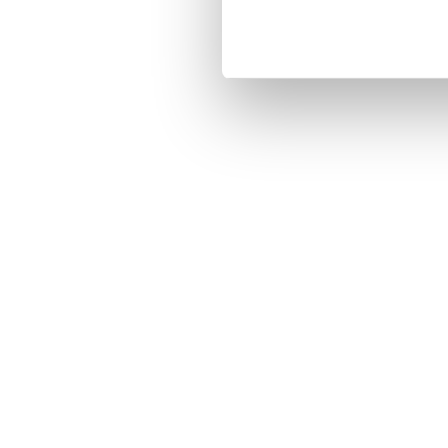

Gratis levering og opstilling af nye m

65 33 11 47