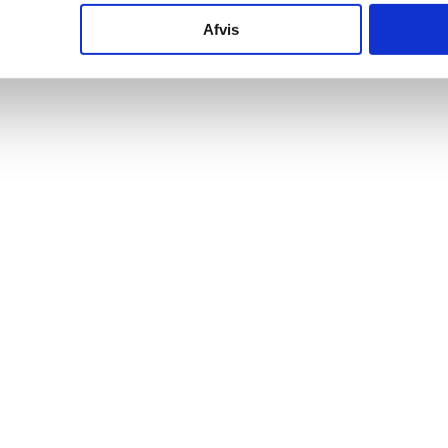
Afvis
øbler