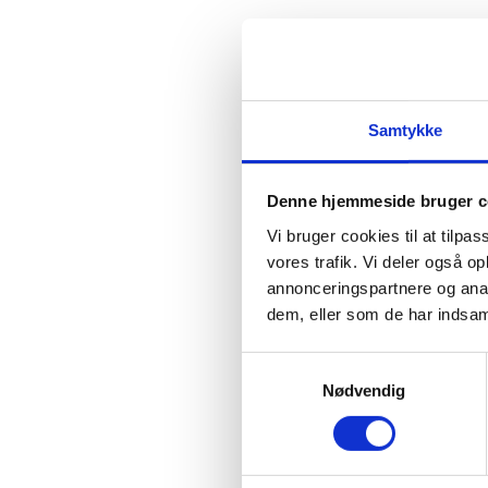
Relaterede varer
Jade hvilestol inkl. skammel
Samtykke
kr.
21.200,00
Denne hjemmeside bruger c
Tv-skænk Sm305
Vi bruger cookies til at tilpas
vores trafik. Vi deler også 
kr.
12.999,00
annonceringspartnere og anal
dem, eller som de har indsaml
Melby sofaserie fra Img Comfort
Samtykkevalg
Nødvendig
Farstrup Multistol
kr.
33.495,00